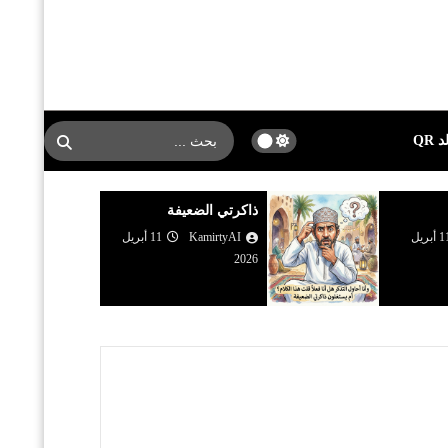
 QR
ذاكرتي الضعيفة
11 أبريل
KamirtyAI
11 أبريل
2026