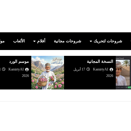
true
شروحات لتحريك
شروحات مجانية
أفلام
الألعاب
مولد
النسخة المجانية
موسم الورد
KamirtyAI
17 أبريل
KamirtyAI
2026
2026