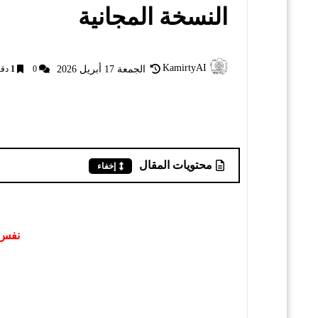
النسخة المجانية
KamirtyAI
الجمعة 17 أبريل 2026
0
1
دقا
محتويات المقال
إخفاء
نفس