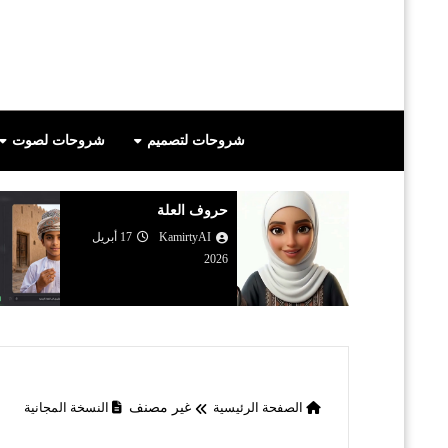
شروحات لتصميم
شروحات لصوت
 الأنبياء
حروف العلة
23 أبريل
KamirtyAI
17 أبريل
2026
الصفحة الرئيسية
غير مصنف
النسخة المجانية