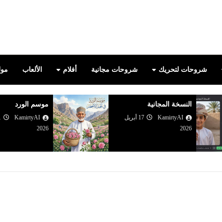
true
شروحات لتحريك
شروحات مجانية
أفلام
الألعاب
مولد
النسخة المجانية
موسم الورد
KamirtyAI
17 أبريل
KamirtyAI
2026
2026