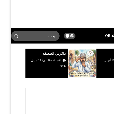
 QR
ذاكرتي الضعيفة
11 أبريل
KamirtyAI
11 أبريل
2026