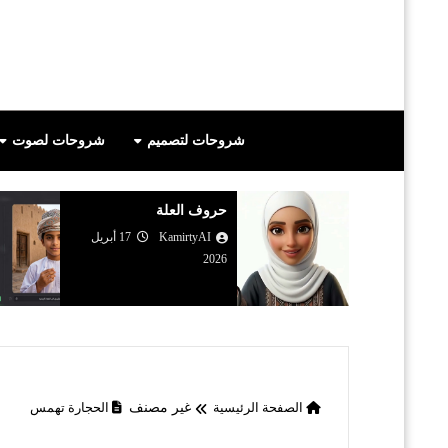
شروحات لتصميم
شروحات لصوت
 الأنبياء
حروف العلة
23 أبريل
KamirtyAI
17 أبريل
2026
الصفحة الرئيسية
غير مصنف
الحجارة تهمس