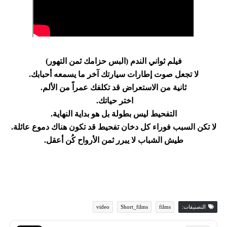
فيلم ثواني الندم (البس حزامك ثمن التهور)
لا تجعل صوت إطارات سيارتك
آخر ما يسمعه أحبابك.
ثانية من الاستعراض قد تكلفك عمراً من الألم.
اختر حياتك.
التفحيط ليس بطولة بل هو بداية النهاية.
لا تكن السبب فوراء كل دخان تفحيط قد تكون هناك دموع عائلة.
طيش الشباب لا يبرر ثمن الأرواح كُن أعقل.
التصنيفات:
films
Short_films
video